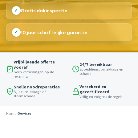
✓
Gratis dakinspectie
✓
10 jaar schriftelijke garantie
Vrijblijvende offerte
24/7 bereikbaar
vooraf
Spoeddienst bij lekkage en
Geen verrassingen op de
schade
rekening
Verzekerd en
Snelle noodreparaties
gecertificeerd
Bij acute lekkage of
stormschade
Veilig en volgens de regels
Home
Services