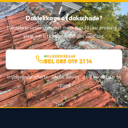
Daklekkage of dakschade?
Dakdekker Groningen met meer dan 30 jaar ervaring is
klaar om u te helpen. Bel ons vandaag.
NU BEREIKBAAR
BEL 085 019 21 14
Vrijblijvende offerte · Gratis advies · 24/7 bereikbaar bij
spoed