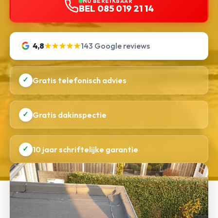
NU BEREIKBAAR
BEL 085 019 21 14
4,8
★★★★★
143 Google reviews
✓
Gratis telefonisch advies
✓
Gratis dakinspectie
✓
10 jaar schriftelijke garantie