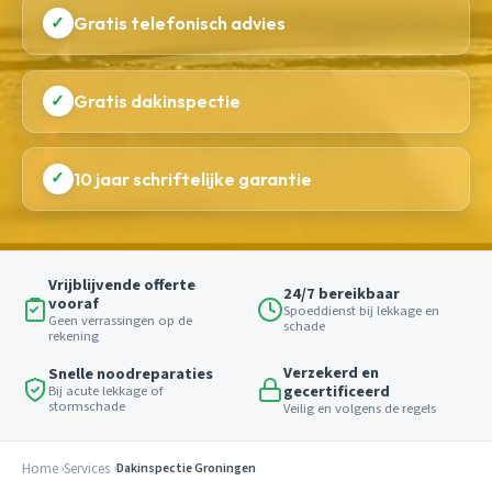
✓
Gratis telefonisch advies
✓
Gratis dakinspectie
✓
10 jaar schriftelijke garantie
Vrijblijvende offerte
24/7 bereikbaar
vooraf
Spoeddienst bij lekkage en
Geen verrassingen op de
schade
rekening
Verzekerd en
Snelle noodreparaties
gecertificeerd
Bij acute lekkage of
stormschade
Veilig en volgens de regels
Home
Services
Dakinspectie Groningen