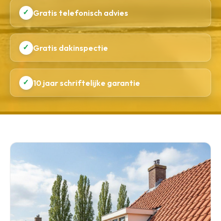
✓
Gratis telefonisch advies
✓
Gratis dakinspectie
✓
10 jaar schriftelijke garantie