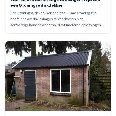
een Groningse dakdekker
Een Groningse dakdekker deelt na 15 jaar ervaring zijn
beste tips om daklekkages te voorkomen. Van
seizoensgebonden onderhoud tot moderne oplossingen,
ontdek hoe je dak tientallen jaren meegaat.