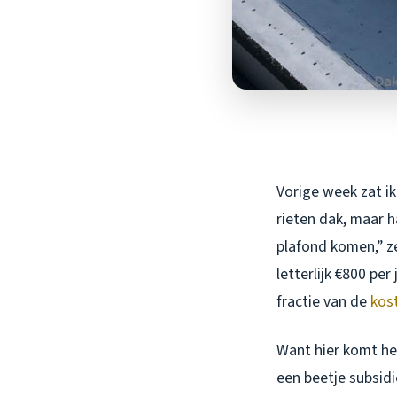
Vorige week zat ik
rieten dak, maar h
plafond komen,” ze
letterlijk €800 pe
fractie van de
kos
Want hier komt het
een beetje subsid