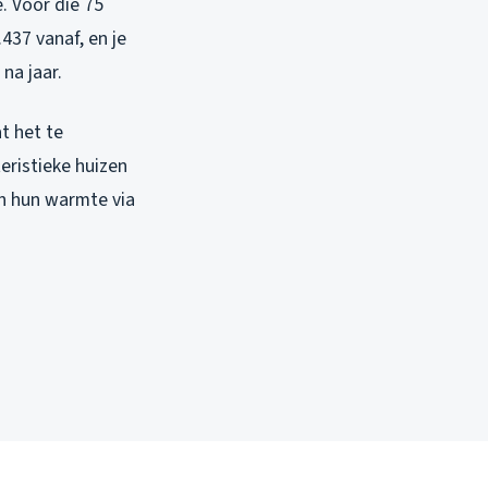
e. Voor die 75
437 vanaf, en je
 na jaar.
t het te
eristieke huizen
an hun warmte via