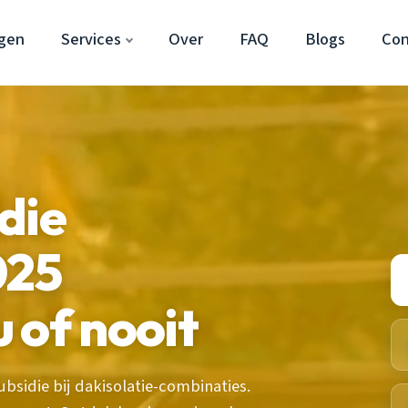
gen
Services
Over
FAQ
Blogs
Con
die
025
 of nooit
ubsidie bij dakisolatie-combinaties.