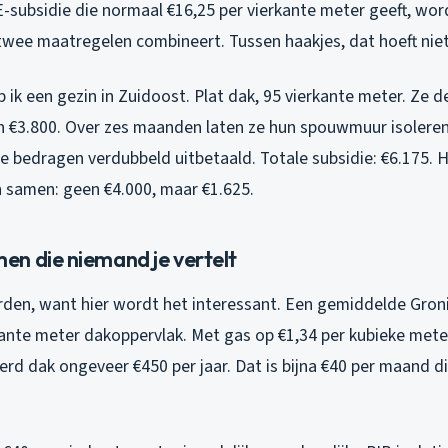
E-subsidie die normaal €16,25 per vierkante meter geeft, wo
 twee maatregelen combineert. Tussen haakjes, dat hoeft niet
 ik een gezin in Zuidoost. Plat dak, 95 vierkante meter. Ze 
en €3.800. Over zes maanden laten ze hun spouwmuur isoleren
de bedragen verdubbeld uitbetaald. Totale subsidie: €6.175. 
n samen: geen €4.000, maar €1.625.
n die niemand je vertelt
den, want hier wordt het interessant. Een gemiddelde Gron
kante meter dakoppervlak. Met gas op €1,34 per kubieke meter
eerd dak ongeveer €450 per jaar. Dat is bijna €40 per maand 