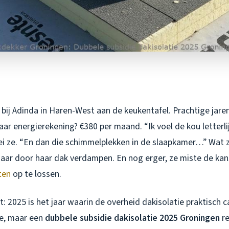
 bij Adinda in Haren-West aan de keukentafel. Prachtige jar
aar energierekening? €380 per maand. “Ik voel de kou letterli
i ze. “En dan die schimmelplekken in de slaapkamer…” Wat ze 
r jaar door haar dak verdampen. En nog erger, ze miste de ka
ten
op te lossen.
: 2025 is het jaar waarin de overheid dakisolatie praktisch 
ie, maar een
dubbele subsidie dakisolatie 2025 Groningen
re