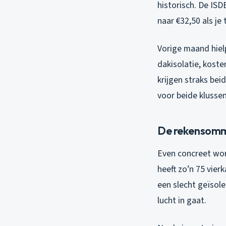
historisch. De ISD
naar €32,50 als je
Vorige maand hielp
dakisolatie, kost
krijgen straks bei
voor beide klusse
De rekensomme
Even concreet wor
heeft zo’n 75 vier
een slecht geïsol
lucht in gaat.