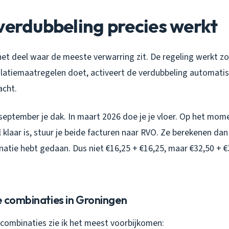
verdubbeling precies werkt
 het deel waar de meeste verwarring zit. De regeling werkt zo:
atiemaatregelen doet, activeert de verdubbeling automati
acht.
n september je dak. In maart 2026 doe je je vloer. Op het mom
klaar is, stuur je beide facturen naar RVO. Ze berekenen da
natie hebt gedaan. Dus niet €16,25 + €16,25, maar €32,50 + €
e combinaties in Groningen
 combinaties zie ik het meest voorbijkomen: