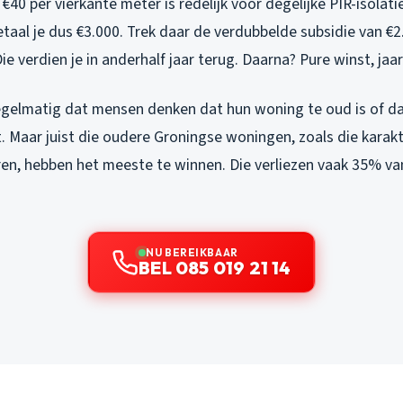
€40 per vierkante meter is redelijk voor degelijke PIR-isolati
taal je dus €3.000. Trek daar de verdubbelde subsidie van €2.
e verdien je in anderhalf jaar terug. Daarna? Pure winst, jaar
regelmatig dat mensen denken dat hun woning te oud is of da
 Maar juist die oudere Groningse woningen, zoals die karakt
ren, hebben het meeste te winnen. Die verliezen vaak 35% v
NU BEREIKBAAR
BEL 085 019 21 14