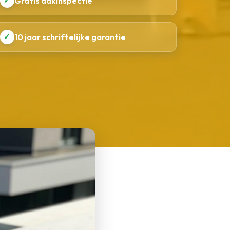
✓
Gratis dakinspectie
✓
10 jaar schriftelijke garantie