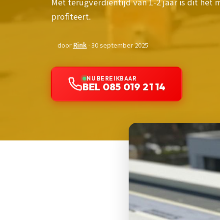
Met terugverdientijd van 1-2 jaar is dit hé
profiteert.
door
Rink
· 30 september 2025
NU BEREIKBAAR
BEL 085 019 21 14