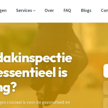
gen
Services
Over
FAQ
Blogs
Con
akinspectie
ssentieel is
ng?
en cruciaal is voor de gezondheid en