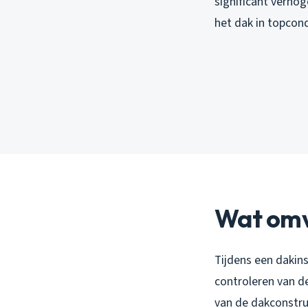
significant verhog
het dak in topcon
Wat omv
Tijdens een dakin
controleren van d
van de dakconstru