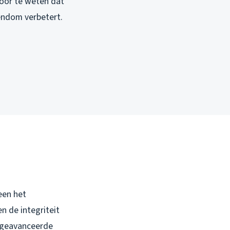
door te weten dat
endom verbetert.
een het
 de integriteit
n geavanceerde