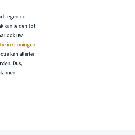
md tegen de
 kan leiden tot
maar ook uw
tie in Groningen
tie kan allerlei
rden. Dus,
plannen.