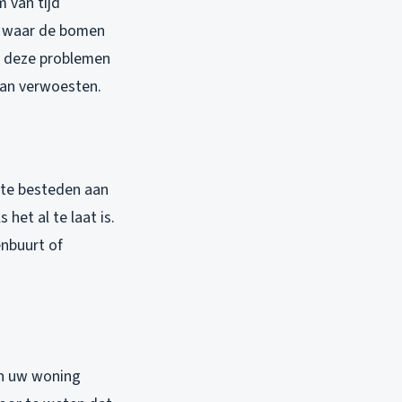
m van tijd
en waar de bomen
 deze problemen
man verwoesten.
 te besteden aan
het al te laat is.
enbuurt of
an uw woning