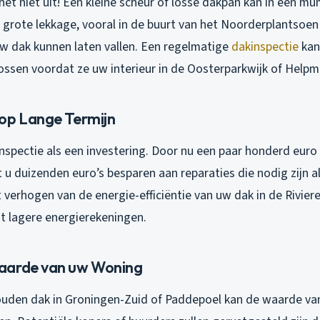
het niet uit! Een kleine scheur of losse dakpan kan in een mu
n grote lekkage, vooral in de buurt van het Noorderplantso
uw dak kunnen laten vallen. Een regelmatige
dakinspectie
kan
ossen voordat ze uw interieur in de Oosterparkwijk of Help
op Lange Termijn
nspectie als een investering. Door nu een paar honderd euro
 u duizenden euro’s besparen aan reparaties die nodig zijn als 
verhogen van de energie-efficiëntie van uw dak in de Rivier
ot lagere energierekeningen.
aarde van uw Woning
uden dak in Groningen-Zuid of Paddepoel kan de waarde v