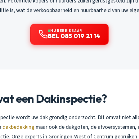
en. Potentiële kopers of huurders zullen gerustgesteld zijn 
ditie is, wat de verkoopbaarheid en huurbaarheid van uw eig
NU BEREIKBAAR
BEL 085 019 21 14
at een Dakinspectie?
spectie wordt uw dak grondig onderzocht. Dit omvat niet all
e
dakbedekking
maar ook de dakgoten, de afvoersystemen, en
ctie. Onze experts in Groningen-West of Centrum gebruike