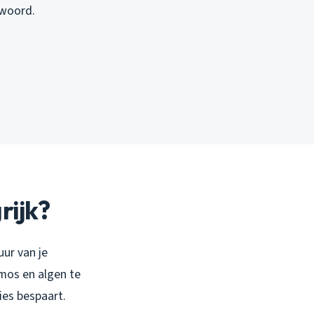
twoord.
rijk?
uur van je
 mos en algen te
ies bespaart.