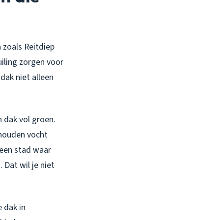
 zoals Reitdiep
uiling zorgen voor
dak niet alleen
n dak vol groen.
 houden vocht
 een stad waar
 Dat wil je niet
 dak in