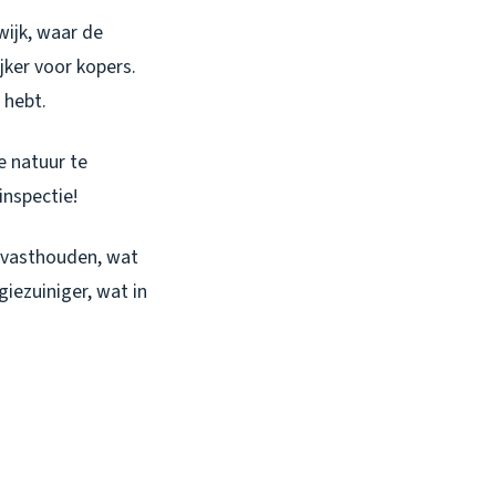
wijk, waar de
jker voor kopers.
 hebt.
e natuur te
inspectie!
t vasthouden, wat
giezuiniger, wat in