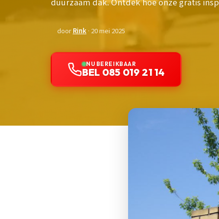
duurzaam dak. Ontdek hoe onze gratis insp
door
Rink
· 20 mei 2025
NU BEREIKBAAR
BEL 085 019 21 14