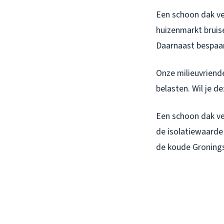
Een schoon dak ve
huizenmarkt bruis
Daarnaast bespaar
Onze milieuvriend
belasten. Wil je d
Een schoon dak ver
de isolatiewaarde v
de koude Gronings