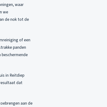
oningen, waar
en we
an de nok tot de
mreiniging of een
strakke panden
en beschermende
is in Reitdiep
resultaat dat
 toebrengen aan de