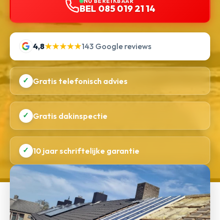
NU BEREIKBAAR
BEL 085 019 21 14
4,8
★★★★★
143 Google reviews
✓
Gratis telefonisch advies
✓
Gratis dakinspectie
✓
10 jaar schriftelijke garantie