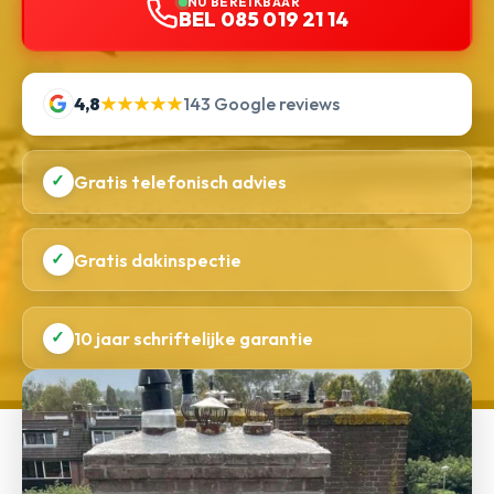
NU BEREIKBAAR
BEL 085 019 21 14
4,8
★★★★★
143 Google reviews
✓
Gratis telefonisch advies
✓
Gratis dakinspectie
✓
10 jaar schriftelijke garantie