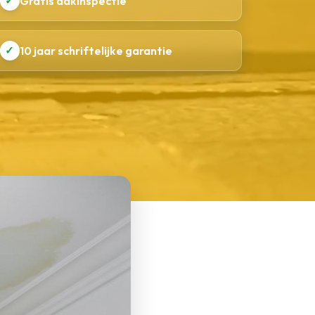
✓
Gratis dakinspectie
✓
10 jaar schriftelijke garantie