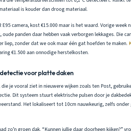
 die temperatuurverschillen tot 0,1°C detecteert. Klinkt te
materiaal is kouder dan droog materiaal.
IR E95 camera, kost €15.000 maar is het waard. Vorige week 
k, oude panden daar hebben vaak verborgen lekkages. Die cam
er liep, zonder dat we ook maar één gat hoefden te maken.
paring €1.500 aan onnodige herstelkosten.
detectie voor platte daken
 die je vooral ziet in nieuwere wijken zoals ten Post, gebrui
ctie. Dit systeem stuurt elektrische pulsen door je dakbede
 weerstand. Het lokaliseert tot 10cm nauwkeurig, zelfs onde
ad zo’n groen dak. “Kunnen jullie daar doorheen kijken?” vro