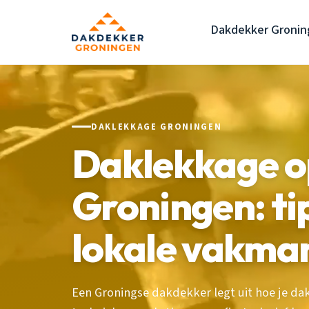
Dakdekker Gronin
DAKLEKKAGE GRONINGEN
Daklekkage o
Groningen: ti
lokale vakma
Een Groningse dakdekker legt uit hoe je 