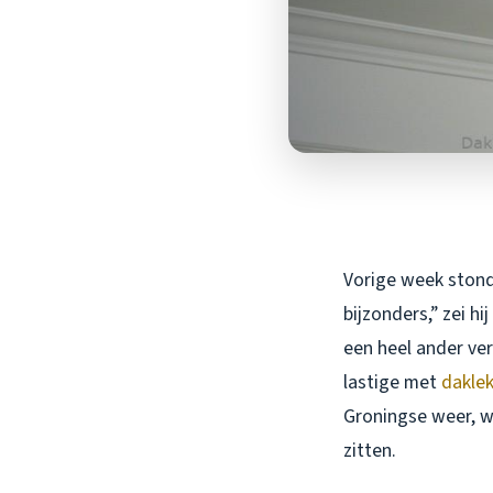
Vorige week stond 
bijzonders,” zei h
een heel ander ver
lastige met
dakle
Groningse weer, w
zitten.