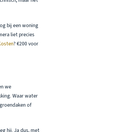
chnisch, maar het
nog bij een woning
era liet precies
Kosten
? €200 voor
ken we
kking. Waar water
r groendaken of
eg hij. Ja dus, met