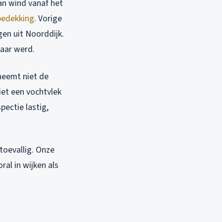
an wind vanaf het
bedekking
. Vorige
gen uit Noorddijk.
aar werd.
 neemt niet de
iet een vochtvlek
pectie lastig,
toevallig. Onze
al in wijken als