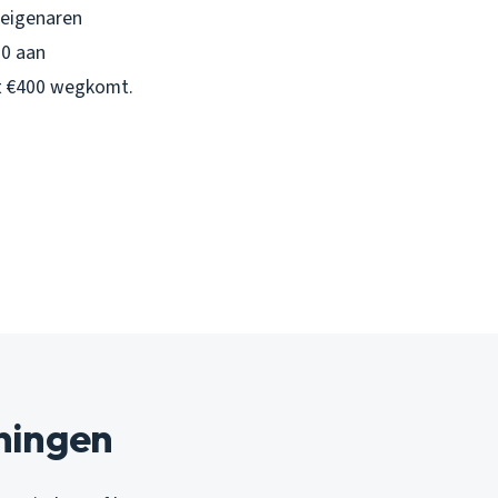
seigenaren
00 aan
 €400 wegkomt.
oningen