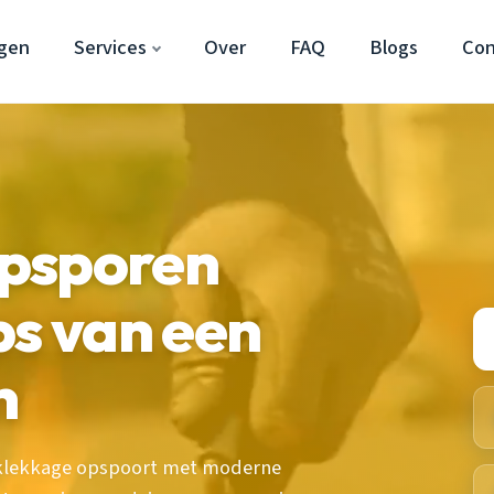
gen
Services
Over
FAQ
Blogs
Con
psporen
ps van een
n
daklekkage opspoort met moderne