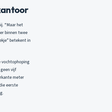
kantoor
ij. “Maar het
 er binnen twee
ekje” betekent in
ie vochtophoping
geen vijf
erkante meter
die eerste
g.