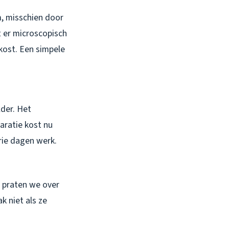
, misschien door
gt er microscopisch
kost. Een simpele
lder. Het
aratie kost nu
rie dagen werk.
u praten we over
k niet als ze