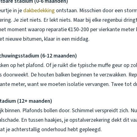
htbare stadium (0-6 maanden)
eurtje in je
dakbedekking
ontstaan. Misschien door een storm
ring. Je ziet niets. Er lekt niets. Maar bij elke regenbui drin
s het moment waarop reparatie €150-200 per vierkante meter 
et nieuwe bitumen, klaar in een middag.
schuwingsstadium (6-12 maanden)
kken op het plafond. Of je ruikt die typische muffe geur op zo
 is doorweekt. De houten balken beginnen te verzwakken. Rep
kante meter, want we moeten isolatie vervangen. Twee tot d
stadium (12+ maanden)
ijk binnen. Plafonds bollen door. Schimmel verspreidt zich. N
lschade. En tussen haakjes, je opstalverzekering dekt dit vaa
at je achterstallig onderhoud hebt gepleegd.