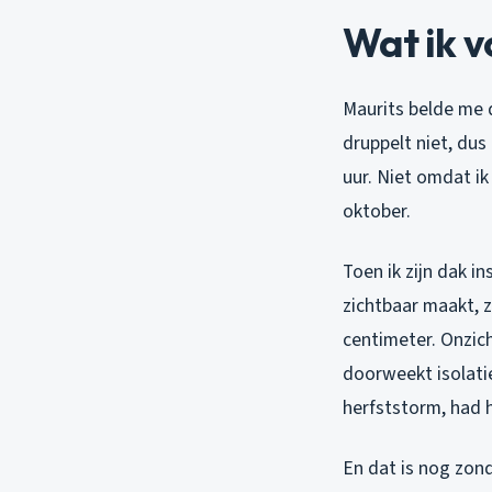
Wat ik v
Maurits belde me d
druppelt niet, dus
uur. Niet omdat ik
oktober.
Toen ik zijn dak 
zichtbaar maakt, z
centimeter. Onzich
doorweekt isolati
herfststorm, had h
En dat is nog zon