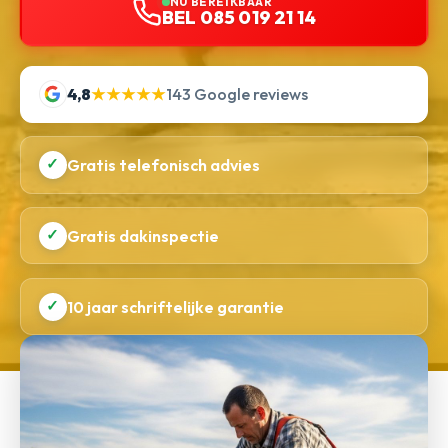
NU BEREIKBAAR
BEL 085 019 21 14
4,8
★★★★★
143 Google reviews
✓
Gratis telefonisch advies
✓
Gratis dakinspectie
✓
10 jaar schriftelijke garantie