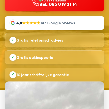
NU BEREIKBAAR
BEL 085 019 21 14
4,8
★★★★★
143 Google reviews
✓
Gratis telefonisch advies
✓
Gratis dakinspectie
✓
10 jaar schriftelijke garantie