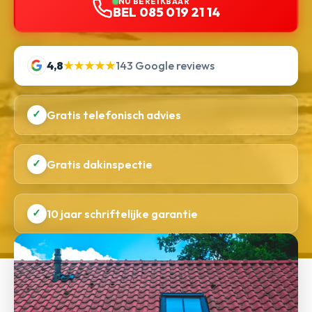
NU BEREIKBAAR
BEL 085 019 21 14
4,8
★★★★★
143 Google reviews
✓
Gratis telefonisch advies
✓
Gratis dakinspectie
✓
10 jaar schriftelijke garantie