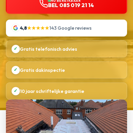
NU BEREIKBAAR
BEL 085 019 21 14
4,8
★★★★★
143 Google reviews
✓
Gratis telefonisch advies
✓
Gratis dakinspectie
✓
10 jaar schriftelijke garantie