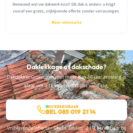
Benieuwd wat uw dakwerk kost? Elk dak is anders: u krijgt
vooraf een gratis, vrijblijvende offerte zonder verrassingen.
Meer informatie
Daklekkage of dakschade?
Dakdekker Groningen met meer dan 30 jaar ervaring is
klaar om u te helpen. Bel ons vandaag.
NU BEREIKBAAR
BEL 085 019 21 14
Vrijblijvende offerte · Gratis advies · 24/7 bereikbaar bij