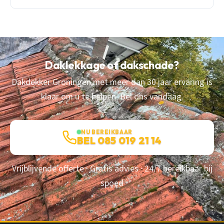
Daklekkage of dakschade?
Dakdekker Groningen met meer dan 30 jaar ervaring is
klaar om u te helpen. Bel ons vandaag.
NU BEREIKBAAR
BEL 085 019 21 14
Vrijblijvende offerte · Gratis advies · 24/7 bereikbaar bij
spoed