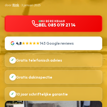
door
Rink
· 3 januari 2025
NU BEREIKBAAR
BEL 085 019 21 14
4,8
★★★★★
143 Google reviews
✓
Gratis telefonisch advies
✓
Gratis dakinspectie
✓
10 jaar schriftelijke garantie